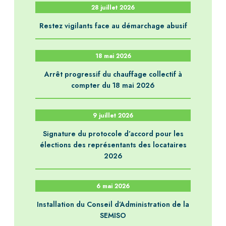
CHAUFFAGE COLLECTIF À
28 juillet 2026
Restez vigilants face au démarchage abusif
COMPTER DU 18 MAI 2026
18 mai 2026
Arrêt progressif du chauffage collectif à
compter du 18 mai 2026
9 juillet 2026
Signature du protocole d’accord pour les
élections des représentants des locataires
2026
6 mai 2026
Installation du Conseil d’Administration de la
SEMISO