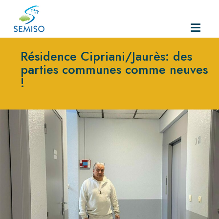
Skip
to
Résidence Cipriani/Jaurès: des
content
parties communes comme neuves
!