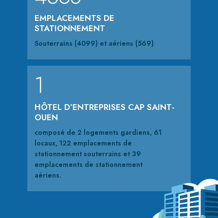
EMPLACEMENTS DE
STATIONNEMENT
Souterrains (4099) et aériens (569)
1
HÔTEL D’ENTREPRISES CAP SAINT-
OUEN
composé de 2 logements gardiens, 61
locaux, 122 emplacements de
stationnement souterrains et 39
emplacements de stationnement
aériens.