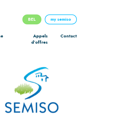
BEL
my semiso
ne
Appels
Contact
d’offres