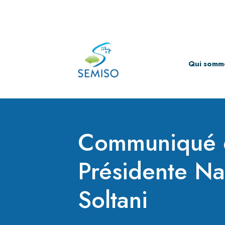
Qui somm
Skip
to
content
Communiqué 
Présidente N
Soltani